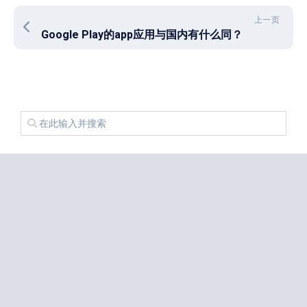
上一页
Google Play的app应用与国内有什么同？
近期文章
我下载了 Android 17 用起来感觉没区别
免费ssr节点分享
iPhone 17 Pro和华为Mate 80 Pro哪个更值得购买？
注册美区 Apple ID 帐号的教程