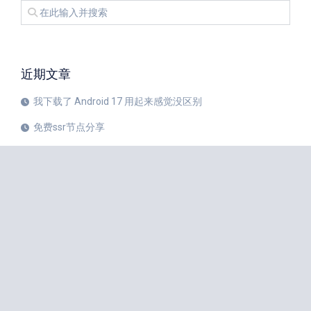
近期文章
我下载了 Android 17 用起来感觉没区别
免费ssr节点分享
iPhone 17 Pro和华为Mate 80 Pro哪个更值得购买？
注册美区 Apple ID 帐号的教程
X平台完成新版安卓应用重建
苹果公司 20 周年纪念版 iPhone 预计将于 2027 年秋季发布
如何中国大陆Apple ID更改成美国Apple ID
小火箭Shadowrocket节点是什么？
iPhone 18 Pro 传闻愈演愈烈