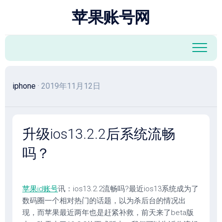
跳
苹果账号网
至
内
容
iphone
· 2019年11月12日
升级ios13.2.2后系统流畅
吗？
苹果id账号
讯：ios13.2.2流畅吗?最近ios13系统成为了
数码圈一个相对热门的话题，以为杀后台的情况出
现，而苹果最近两年也是赶紧补救，前天来了beta版