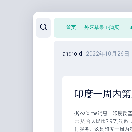
跳
至
首页
外区苹果ID购买
i
内
容
android
· 2022年10月26日
印度一周内第
据iosid.me消息，印
比(约合人民币7.9亿)
付服务。这是印度一周内