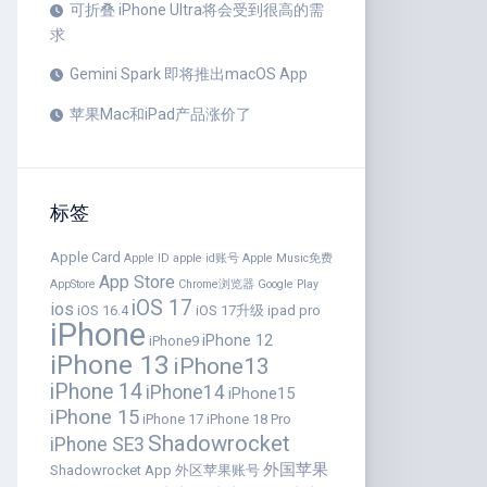
可折叠 iPhone Ultra将会受到很高的需
求
Gemini Spark 即将推出macOS App
苹果Mac和iPad产品涨价了
标签
Apple Card
Apple ID
apple id账号
Apple Music免费
App Store
AppStore
Chrome浏览器
Google Play
iOS 17
ios
iOS 16.4
iOS 17升级
ipad pro
iPhone
iPhone 12
iPhone9
iPhone 13
iPhone13
iPhone 14
iPhone14
iPhone15
iPhone 15
iPhone 17
iPhone 18 Pro
Shadowrocket
iPhone SE3
外国苹果
Shadowrocket App
外区苹果账号