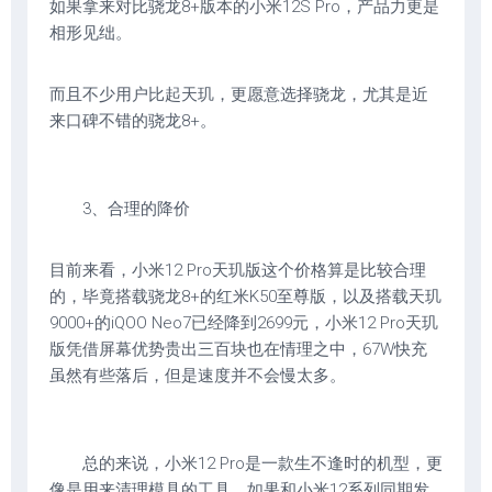
如果拿来对比骁龙8+版本的小米12S Pro，产品力更是
相形见绌。
而且不少用户比起天玑，更愿意选择骁龙，尤其是近
来口碑不错的骁龙8+。
3、合理的降价
目前来看，小米12 Pro天玑版这个价格算是比较合理
的，毕竟搭载骁龙8+的红米K50至尊版，以及搭载天玑
9000+的iQOO Neo7已经降到2699元，小米12 Pro天玑
版凭借屏幕优势贵出三百块也在情理之中，67W快充
虽然有些落后，但是速度并不会慢太多。
总的来说，小米12 Pro是一款生不逢时的机型，更
像是用来清理模具的工具，如果和小米12系列同期发