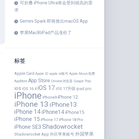
可折叠 iPhone Ultra将会受到很高的需
求
Gemini Spark 即将推出macOS App
苹果Mac和iPad产品涨价了
标签
Apple Card
Apple ID
apple id账号
Apple Music免费
App Store
AppStore
Chrome浏览器
Google Play
iOS 17
ios
iOS 16.4
iOS 17升级
ipad pro
iPhone
iPhone 12
iPhone9
iPhone 13
iPhone13
iPhone 14
iPhone14
iPhone15
iPhone 15
iPhone 17
iPhone 18 Pro
Shadowrocket
iPhone SE3
外国苹果
Shadowrocket App
外区苹果账号