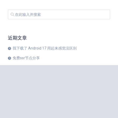
近期文章
我下载了 Android 17 用起来感觉没区别
免费ssr节点分享
iPhone 17 Pro和华为Mate 80 Pro哪个更值得购买？
注册美区 Apple ID 帐号的教程
X平台完成新版安卓应用重建
苹果公司 20 周年纪念版 iPhone 预计将于 2027 年秋季发布
如何中国大陆Apple ID更改成美国Apple ID
小火箭Shadowrocket节点是什么？