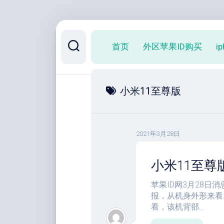
跳
至
首页
外区苹果ID购买
i
内
容
小米11至尊版
2021年3月28日
小米11至尊
苹果ID网3月28日消
报，从机身外形来看，
看，该机背部...