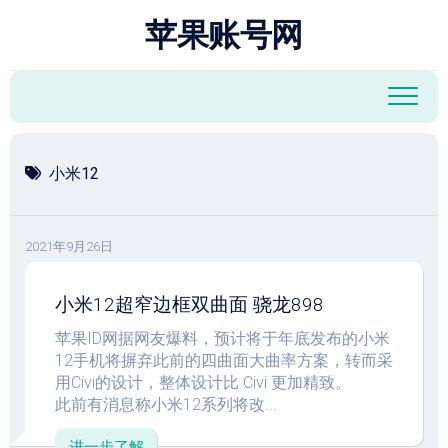
跳
苹果账号网
至
内
容
小米12
2021年9月26日
小米12超窄边框双曲面 骁龙898
苹果ID网据网友爆料，预计将于年底发布的小米
12手机将摒弃此前的四曲面大曲率方案，转而采
用Civi的设计，整体设计比 Civi 更加精致。
此前有消息称小米12系列将改...
进一步了解