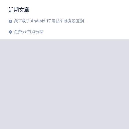
近期文章
我下载了 Android 17 用起来感觉没区别
免费ssr节点分享
iPhone 17 Pro和华为Mate 80 Pro哪个更值得购买？
注册美区 Apple ID 帐号的教程
X平台完成新版安卓应用重建
苹果公司 20 周年纪念版 iPhone 预计将于 2027 年秋季发布
如何中国大陆Apple ID更改成美国Apple ID
小火箭Shadowrocket节点是什么？
iPhone 18 Pro 传闻愈演愈烈
iOS 27 Beta 3 的所有新增功能
iphone手机小火箭Shadowrocket如何使用节点？