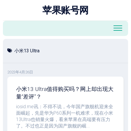
跳
苹果账号网
至
内
容
小米13 Ultra
2023年4月26日
小米13 Ultra值得购买吗？网上却出现大
量“差评”？
iosid.me讯：不得不说，今年国产旗舰机迎来全
面崛起，先是华为P60系列一机难求，现在小米
13Ultra也销量火爆，看来苹果在高端要有压力
了。不过也正是因为国产旗舰的崛...