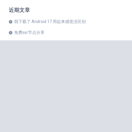
近期文章
我下载了 Android 17 用起来感觉没区别
免费ssr节点分享
iPhone 17 Pro和华为Mate 80 Pro哪个更值得购买？
注册美区 Apple ID 帐号的教程
X平台完成新版安卓应用重建
苹果公司 20 周年纪念版 iPhone 预计将于 2027 年秋季发布
如何中国大陆Apple ID更改成美国Apple ID
小火箭Shadowrocket节点是什么？
iPhone 18 Pro 传闻愈演愈烈
iOS 27 Beta 3 的所有新增功能
iphone手机小火箭Shadowrocket如何使用节点？