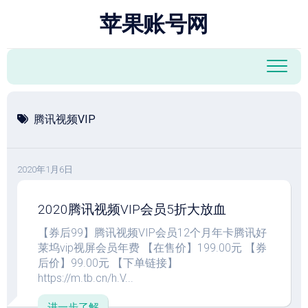
跳
苹果账号网
至
内
容
腾讯视频VIP
2020年1月6日
2020腾讯视频VIP会员5折大放血
【券后99】腾讯视频VIP会员12个月年卡腾讯好
莱坞vip视屏会员年费 【在售价】199.00元 【券
后价】99.00元 【下单链接】
https://m.tb.cn/h.V...
进一步了解