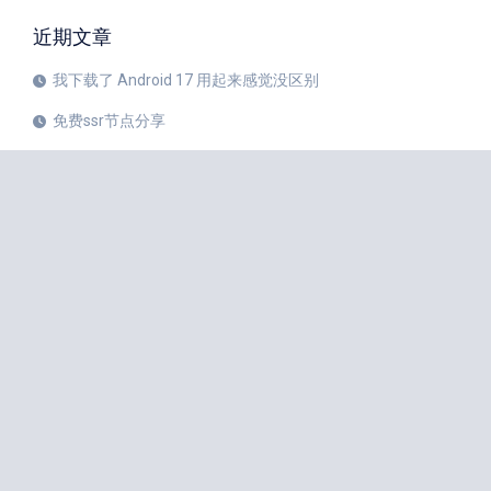
近期文章
我下载了 Android 17 用起来感觉没区别
免费ssr节点分享
iPhone 17 Pro和华为Mate 80 Pro哪个更值得购买？
注册美区 Apple ID 帐号的教程
X平台完成新版安卓应用重建
苹果公司 20 周年纪念版 iPhone 预计将于 2027 年秋季发布
如何中国大陆Apple ID更改成美国Apple ID
小火箭Shadowrocket节点是什么？
iPhone 18 Pro 传闻愈演愈烈
iOS 27 Beta 3 的所有新增功能
iphone手机小火箭Shadowrocket如何使用节点？