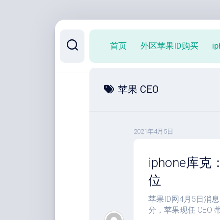
跳
至
首页
外区苹果ID购买
i
内
容
苹果 CEO
2021年4月5日
iphone库
位
苹果ID网4月5日消息 外
分，苹果现任 CEO 