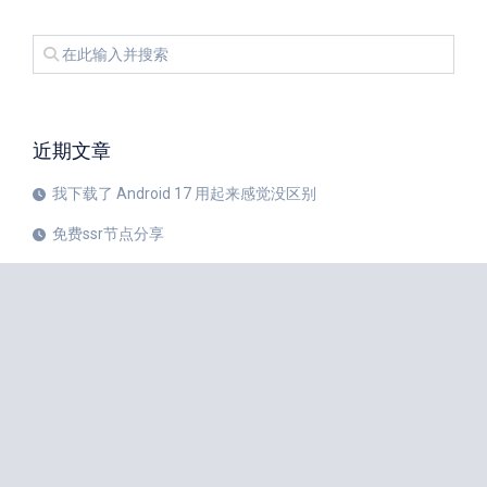
近期文章
我下载了 Android 17 用起来感觉没区别
免费ssr节点分享
iPhone 17 Pro和华为Mate 80 Pro哪个更值得购买？
注册美区 Apple ID 帐号的教程
X平台完成新版安卓应用重建
苹果公司 20 周年纪念版 iPhone 预计将于 2027 年秋季发布
如何中国大陆Apple ID更改成美国Apple ID
小火箭Shadowrocket节点是什么？