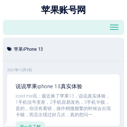
跳
苹果账号网
至
内
容
苹果iPhone 13
2021年12月4日
说说苹果iphone 13真实体验
iosid.me讯：最近换了苹果13，说说真实体验，
1手机信号变差，2手机容易发热，3手机卡顿，
是的，你没有看错，操作稍微频繁的时候会出现
卡顿，而且出现过好几次，真的想问一...
进一步了解