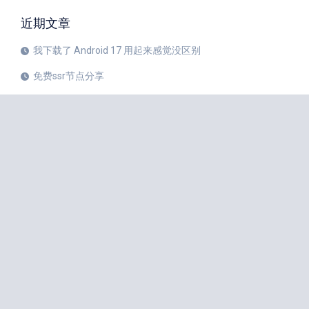
近期文章
我下载了 Android 17 用起来感觉没区别
免费ssr节点分享
iPhone 17 Pro和华为Mate 80 Pro哪个更值得购买？
注册美区 Apple ID 帐号的教程
X平台完成新版安卓应用重建
苹果公司 20 周年纪念版 iPhone 预计将于 2027 年秋季发布
如何中国大陆Apple ID更改成美国Apple ID
小火箭Shadowrocket节点是什么？
iPhone 18 Pro 传闻愈演愈烈
iOS 27 Beta 3 的所有新增功能
iphone手机小火箭Shadowrocket如何使用节点？