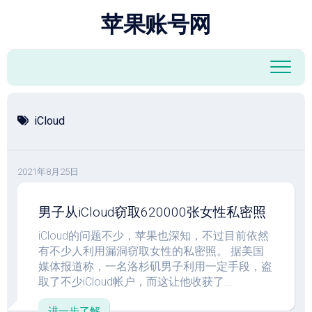
跳
苹果账号网
至
内
容
iCloud
2021年8月25日
男子从iCloud窃取620000张女性私密照
iCloud的问题不少，苹果也深知，不过目前依然
有不少人利用漏洞窃取女性的私密照。 据美国
媒体报道称，一名洛杉矶男子利用一定手段，盗
取了不少iCloud帐户，而这让他收获了...
进一步了解