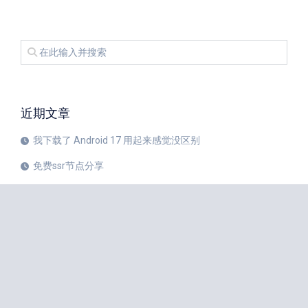
近期文章
我下载了 Android 17 用起来感觉没区别
免费ssr节点分享
iPhone 17 Pro和华为Mate 80 Pro哪个更值得购买？
注册美区 Apple ID 帐号的教程
X平台完成新版安卓应用重建
苹果公司 20 周年纪念版 iPhone 预计将于 2027 年秋季发布
如何中国大陆Apple ID更改成美国Apple ID