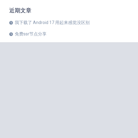
近期文章
我下载了 Android 17 用起来感觉没区别
免费ssr节点分享
iPhone 17 Pro和华为Mate 80 Pro哪个更值得购买？
注册美区 Apple ID 帐号的教程
X平台完成新版安卓应用重建
苹果公司 20 周年纪念版 iPhone 预计将于 2027 年秋季发布
如何中国大陆Apple ID更改成美国Apple ID
小火箭Shadowrocket节点是什么？
iPhone 18 Pro 传闻愈演愈烈
iOS 27 Beta 3 的所有新增功能
iphone手机小火箭Shadowrocket如何使用节点？