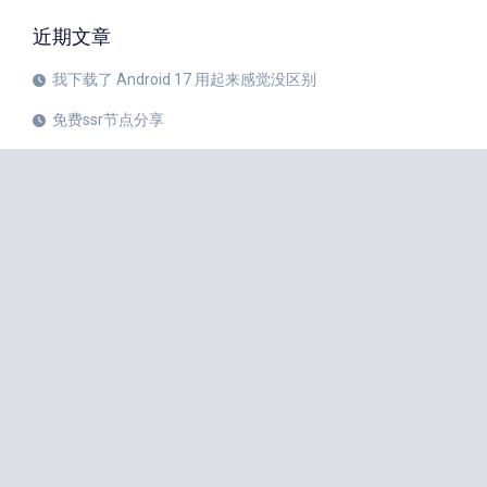
近期文章
我下载了 Android 17 用起来感觉没区别
免费ssr节点分享
iPhone 17 Pro和华为Mate 80 Pro哪个更值得购买？
注册美区 Apple ID 帐号的教程
X平台完成新版安卓应用重建
苹果公司 20 周年纪念版 iPhone 预计将于 2027 年秋季发布
如何中国大陆Apple ID更改成美国Apple ID
小火箭Shadowrocket节点是什么？
iPhone 18 Pro 传闻愈演愈烈
iOS 27 Beta 3 的所有新增功能
iphone手机小火箭Shadowrocket如何使用节点？