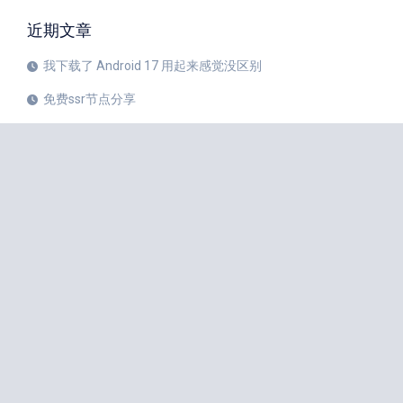
近期文章
我下载了 Android 17 用起来感觉没区别
免费ssr节点分享
iPhone 17 Pro和华为Mate 80 Pro哪个更值得购买？
注册美区 Apple ID 帐号的教程
X平台完成新版安卓应用重建
苹果公司 20 周年纪念版 iPhone 预计将于 2027 年秋季发布
如何中国大陆Apple ID更改成美国Apple ID
小火箭Shadowrocket节点是什么？
iPhone 18 Pro 传闻愈演愈烈
iOS 27 Beta 3 的所有新增功能
iphone手机小火箭Shadowrocket如何使用节点？