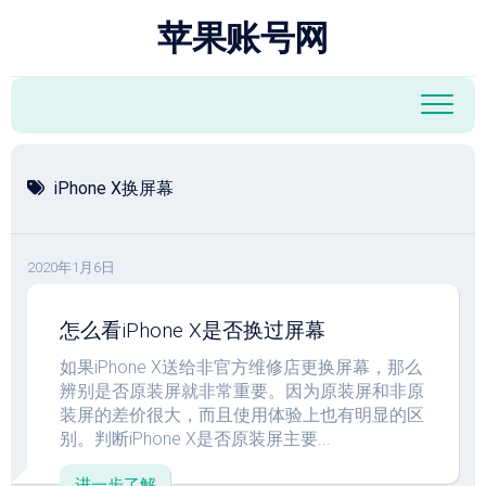
跳
苹果账号网
至
内
容
iPhone X换屏幕
2020年1月6日
怎么看iPhone X是否换过屏幕
如果iPhone X送给非官方维修店更换屏幕，那么
辨别是否原装屏就非常重要。因为原装屏和非原
装屏的差价很大，而且使用体验上也有明显的区
别。判断iPhone X是否原装屏主要...
进一步了解