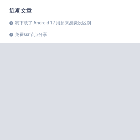
近期文章
我下载了 Android 17 用起来感觉没区别
免费ssr节点分享
iPhone 17 Pro和华为Mate 80 Pro哪个更值得购买？
注册美区 Apple ID 帐号的教程
X平台完成新版安卓应用重建
苹果公司 20 周年纪念版 iPhone 预计将于 2027 年秋季发布
如何中国大陆Apple ID更改成美国Apple ID
小火箭Shadowrocket节点是什么？
iPhone 18 Pro 传闻愈演愈烈
iOS 27 Beta 3 的所有新增功能
iphone手机小火箭Shadowrocket如何使用节点？