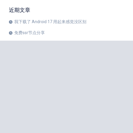
近期文章
我下载了 Android 17 用起来感觉没区别
免费ssr节点分享
iPhone 17 Pro和华为Mate 80 Pro哪个更值得购买？
注册美区 Apple ID 帐号的教程
X平台完成新版安卓应用重建
苹果公司 20 周年纪念版 iPhone 预计将于 2027 年秋季发布
如何中国大陆Apple ID更改成美国Apple ID
小火箭Shadowrocket节点是什么？
iPhone 18 Pro 传闻愈演愈烈
iOS 27 Beta 3 的所有新增功能
iphone手机小火箭Shadowrocket如何使用节点？