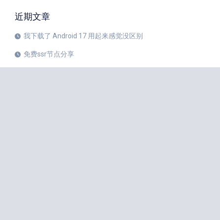
近期文章
我下载了 Android 17 用起来感觉没区别
免费ssr节点分享
iPhone 17 Pro和华为Mate 80 Pro哪个更值得购买？
注册美区 Apple ID 帐号的教程
X平台完成新版安卓应用重建
苹果公司 20 周年纪念版 iPhone 预计将于 2027 年秋季发布
如何中国大陆Apple ID更改成美国Apple ID
小火箭Shadowrocket节点是什么？
iPhone 18 Pro 传闻愈演愈烈
iOS 27 Beta 3 的所有新增功能
iphone手机小火箭Shadowrocket如何使用节点？