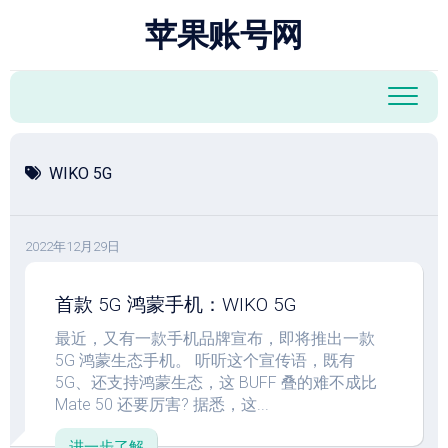
跳
苹果账号网
至
内
容
WIKO 5G
2022年12月29日
首款 5G 鸿蒙手机：WIKO 5G
最近，又有一款手机品牌宣布，即将推出一款
5G 鸿蒙生态手机。 听听这个宣传语，既有
5G、还支持鸿蒙生态，这 BUFF 叠的难不成比
Mate 50 还要厉害? 据悉，这...
进一步了解