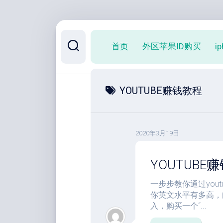
跳
至
首页
外区苹果ID购买
i
内
容
YOUTUBE赚钱教程
2020年3月19日
YOUTUBE
一步步教你通过yout
你英文水平有多高，
入，购买一个“...