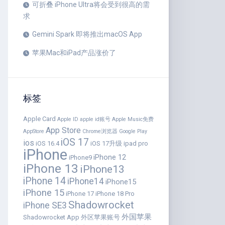
可折叠 iPhone Ultra将会受到很高的需
求
Gemini Spark 即将推出macOS App
苹果Mac和iPad产品涨价了
标签
Apple Card
Apple ID
apple id账号
Apple Music免费
App Store
AppStore
Chrome浏览器
Google Play
iOS 17
ios
iOS 16.4
iOS 17升级
ipad pro
iPhone
iPhone 12
iPhone9
iPhone 13
iPhone13
iPhone 14
iPhone14
iPhone15
iPhone 15
iPhone 17
iPhone 18 Pro
Shadowrocket
iPhone SE3
外国苹果
Shadowrocket App
外区苹果账号