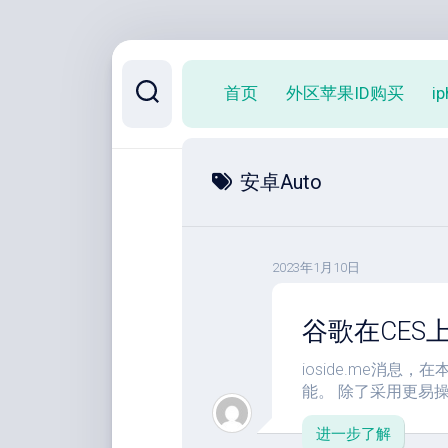
跳
至
首页
外区苹果ID购买
i
内
容
安卓Auto
2023年1月10日
谷歌在CES
ioside.me消息，在
能。 除了采用更易操作
进一步了解