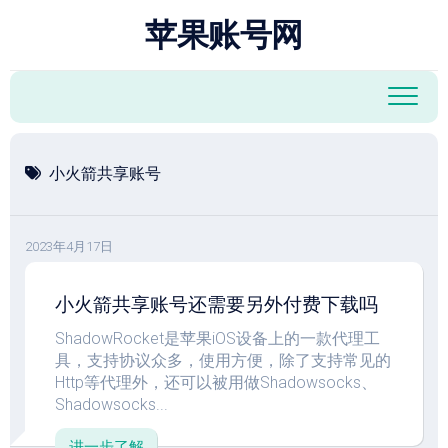
跳
苹果账号网
至
内
容
小火箭共享账号
2023年4月17日
小火箭共享账号还需要另外付费下载吗
ShadowRocket是苹果iOS设备上的一款代理工
具，支持协议众多，使用方便，除了支持常见的
Http等代理外，还可以被用做Shadowsocks、
Shadowsocks...
进一步了解