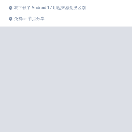
我下载了 Android 17 用起来感觉没区别
免费ssr节点分享
iPhone 17 Pro和华为Mate 80 Pro哪个更值得购买？
注册美区 Apple ID 帐号的教程
X平台完成新版安卓应用重建
苹果公司 20 周年纪念版 iPhone 预计将于 2027 年秋季发布
如何中国大陆Apple ID更改成美国Apple ID
小火箭Shadowrocket节点是什么？
iPhone 18 Pro 传闻愈演愈烈
iOS 27 Beta 3 的所有新增功能
iphone手机小火箭Shadowrocket如何使用节点？
苹果手机小火箭Shadowrocket免费节点