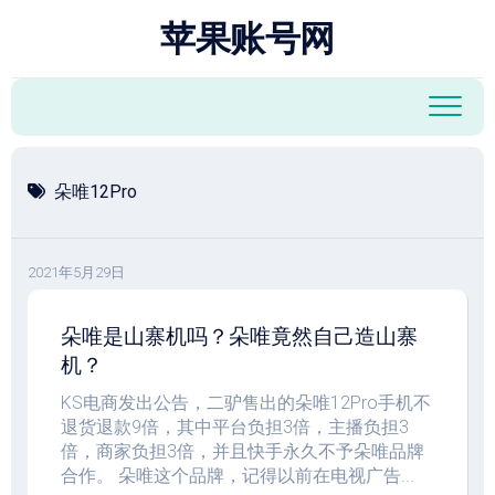
跳
苹果账号网
至
内
容
朵唯12Pro
2021年5月29日
朵唯是山寨机吗？朵唯竟然自己造山寨
机？
KS电商发出公告，二驴售出的朵唯12Pro手机不
退货退款9倍，其中平台负担3倍，主播负担3
倍，商家负担3倍，并且快手永久不予朵唯品牌
合作。 朵唯这个品牌，记得以前在电视广告...