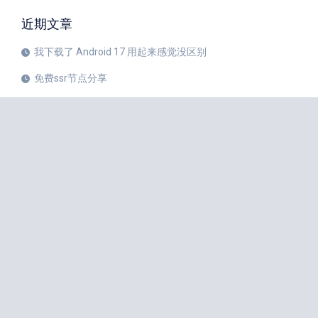
近期文章
我下载了 Android 17 用起来感觉没区别
免费ssr节点分享
iPhone 17 Pro和华为Mate 80 Pro哪个更值得购买？
注册美区 Apple ID 帐号的教程
X平台完成新版安卓应用重建
苹果公司 20 周年纪念版 iPhone 预计将于 2027 年秋季发布
如何中国大陆Apple ID更改成美国Apple ID
小火箭Shadowrocket节点是什么？
iPhone 18 Pro 传闻愈演愈烈
iOS 27 Beta 3 的所有新增功能
iphone手机小火箭Shadowrocket如何使用节点？