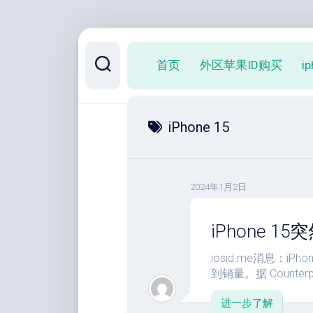
跳
至
首页
外区苹果ID购买
i
内
容
iPhone 15
2024年1月2日
iPhone 1
iosid.me消息：
到销量。据 Counterpo
进一步了解