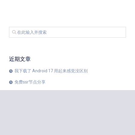
近期文章
我下载了 Android 17 用起来感觉没区别
免费ssr节点分享
iPhone 17 Pro和华为Mate 80 Pro哪个更值得购买？
注册美区 Apple ID 帐号的教程
X平台完成新版安卓应用重建
苹果公司 20 周年纪念版 iPhone 预计将于 2027 年秋季发布