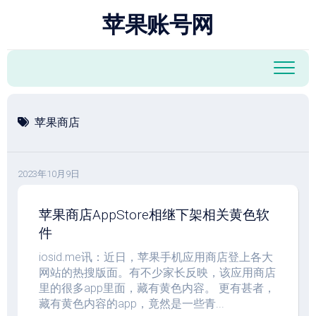
跳
苹果账号网
至
内
容
苹果商店
2023年10月9日
苹果商店AppStore相继下架相关黄色软
件
iosid.me讯：近日，苹果手机应用商店登上各大
网站的热搜版面。有不少家长反映，该应用商店
里的很多app里面，藏有黄色内容。 更有甚者，
藏有黄色内容的app，竟然是一些青...