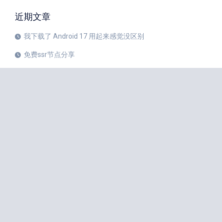
近期文章
我下载了 Android 17 用起来感觉没区别
免费ssr节点分享
iPhone 17 Pro和华为Mate 80 Pro哪个更值得购买？
注册美区 Apple ID 帐号的教程
X平台完成新版安卓应用重建
苹果公司 20 周年纪念版 iPhone 预计将于 2027 年秋季发布
如何中国大陆Apple ID更改成美国Apple ID
小火箭Shadowrocket节点是什么？
iPhone 18 Pro 传闻愈演愈烈
iOS 27 Beta 3 的所有新增功能
iphone手机小火箭Shadowrocket如何使用节点？