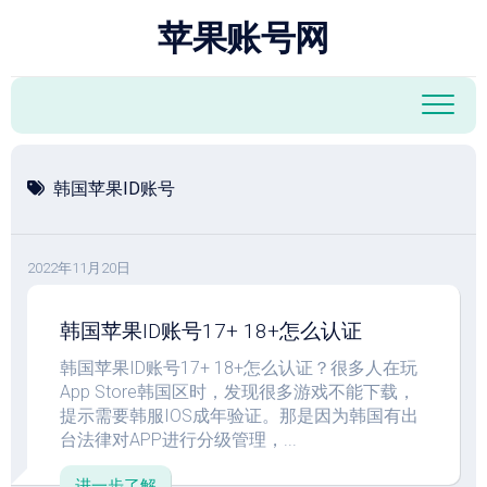
跳
苹果账号网
至
内
容
韩国苹果ID账号
2022年11月20日
韩国苹果ID账号17+ 18+怎么认证
韩国苹果ID账号17+ 18+怎么认证？很多人在玩
App Store韩国区时，发现很多游戏不能下载，
提示需要韩服IOS成年验证。那是因为韩国有出
台法律对APP进行分级管理，...
进一步了解