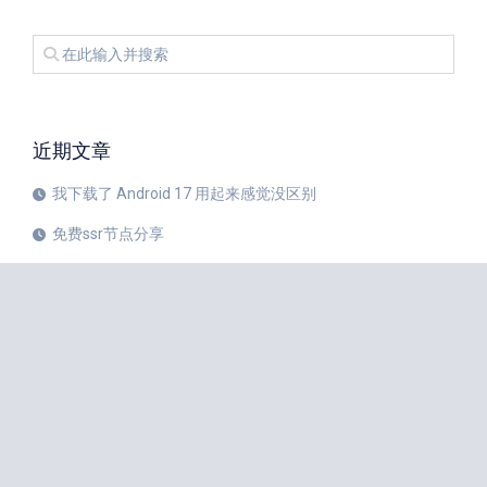
近期文章
我下载了 Android 17 用起来感觉没区别
免费ssr节点分享
iPhone 17 Pro和华为Mate 80 Pro哪个更值得购买？
注册美区 Apple ID 帐号的教程
X平台完成新版安卓应用重建
苹果公司 20 周年纪念版 iPhone 预计将于 2027 年秋季发布
如何中国大陆Apple ID更改成美国Apple ID
小火箭Shadowrocket节点是什么？