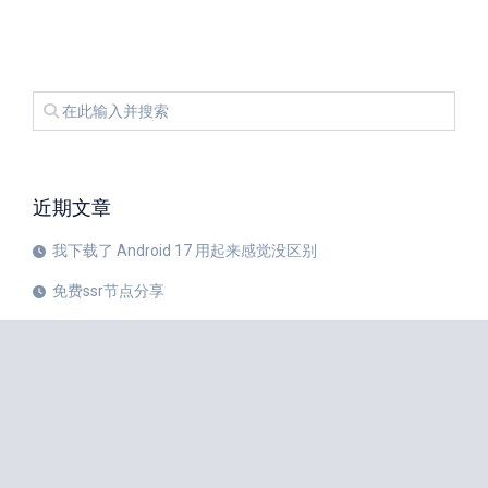
近期文章
我下载了 Android 17 用起来感觉没区别
免费ssr节点分享
iPhone 17 Pro和华为Mate 80 Pro哪个更值得购买？
注册美区 Apple ID 帐号的教程
X平台完成新版安卓应用重建
苹果公司 20 周年纪念版 iPhone 预计将于 2027 年秋季发布