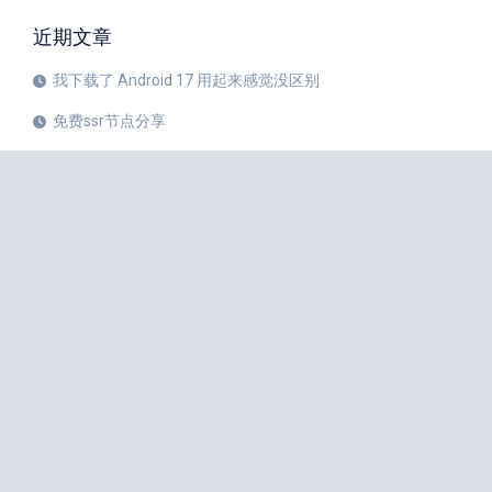
近期文章
我下载了 Android 17 用起来感觉没区别
免费ssr节点分享
iPhone 17 Pro和华为Mate 80 Pro哪个更值得购买？
注册美区 Apple ID 帐号的教程
X平台完成新版安卓应用重建
苹果公司 20 周年纪念版 iPhone 预计将于 2027 年秋季发布
如何中国大陆Apple ID更改成美国Apple ID
小火箭Shadowrocket节点是什么？
iPhone 18 Pro 传闻愈演愈烈
iOS 27 Beta 3 的所有新增功能
iphone手机小火箭Shadowrocket如何使用节点？