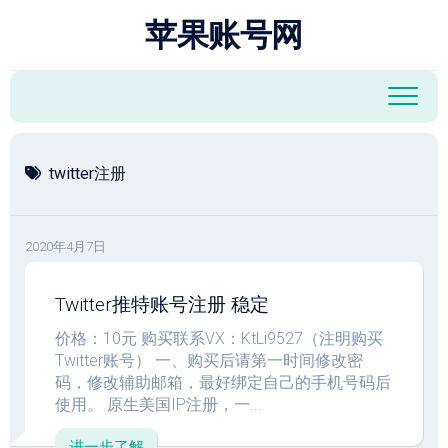
跳
苹果账号网
至
内
容
twitter注册
2020年4月7日
Twitter推特账号注册 稳定
价格：10元 购买联系VX：KtLi9527（注明购买
Twitter账号） 一、购买后请第一时间修改密
码，修改辅助邮箱，最好绑定自己的手机号码后
使用。 原生美国IP注册，一...
进一步了解