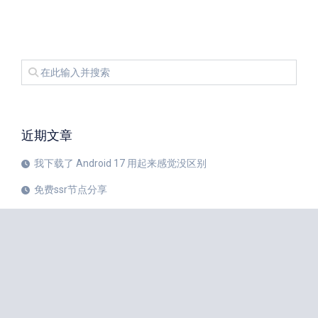
近期文章
我下载了 Android 17 用起来感觉没区别
免费ssr节点分享
iPhone 17 Pro和华为Mate 80 Pro哪个更值得购买？
注册美区 Apple ID 帐号的教程
X平台完成新版安卓应用重建
苹果公司 20 周年纪念版 iPhone 预计将于 2027 年秋季发布