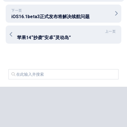
下一页
iOS16.1beta3正式发布将解决续航问题
上一页
苹果14“抄袭”安卓“灵动岛”
近期文章
我下载了 Android 17 用起来感觉没区别
免费ssr节点分享