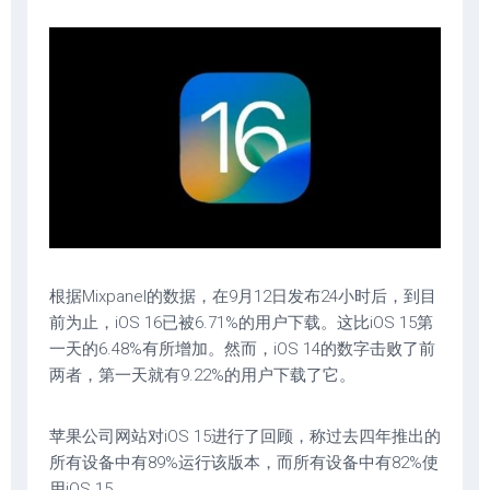
根据Mixpanel的数据，在9月12日发布24小时后，到目
前为止，iOS 16已被6.71%的用户下载。这比iOS 15第
一天的6.48%有所增加。然而，iOS 14的数字击败了前
两者，第一天就有9.22%的用户下载了它。
苹果公司网站对iOS 15进行了回顾，称过去四年推出的
所有设备中有89%运行该版本，而所有设备中有82%使
用iOS 15。